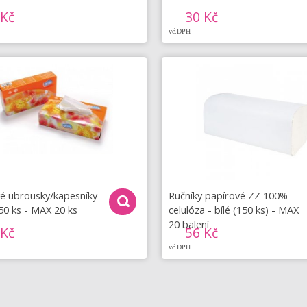
 Kč
30 Kč
vč.DPH
é ubrousky/kapesníky
Ručníky papírové ZZ 100%
50 ks - MAX 20 ks
celulóza - bílé (150 ks) - MAX
20 balení
 Kč
56 Kč
vč.DPH