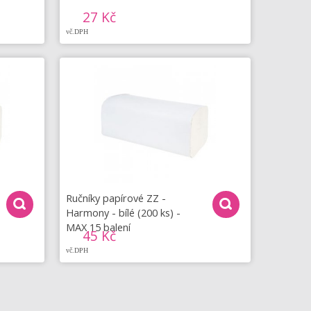
27 Kč
vč.DPH
Ručníky papírové ZZ -
Harmony - bílé (200 ks) -
MAX 15 balení
45 Kč
vč.DPH