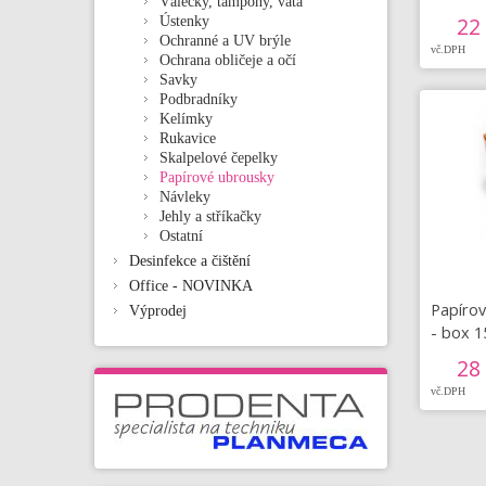
Válečky, tampóny, vata
22
Ústenky
Ochranné a UV brýle
vč.DPH
Ochrana obličeje a očí
Savky
Podbradníky
Kelímky
Rukavice
Skalpelové čepelky
Papírové ubrousky
Návleky
Jehly a stříkačky
Ostatní
Desinfekce a čištění
Office - NOVINKA
Papírov
Výprodej
- box 1
28
vč.DPH