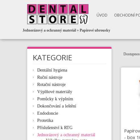
ÚVOD
OBCHODNÍ P
Jednorázový a ochranný materiál
»
Papírové ubrousky
Dostupnost
KATEGORIE
Dentální hygiena
Ruční nástroje
Rotační nástroje
Výplňové materiály
Pomůcky k výplním
Dokončování a leštění
Endodoncie
Protetika
Příslušenství k RTG
Papírov
Jednorázový a ochranný materiál
- box 1