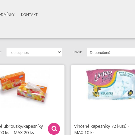
ODMÍNKY
KONTAKT
:
Řadit:
é ubrousky/kapesníky
Vlhčené kapesníky 72 kusů -
00 ks - MAX 20 ks
MAX 10 ks