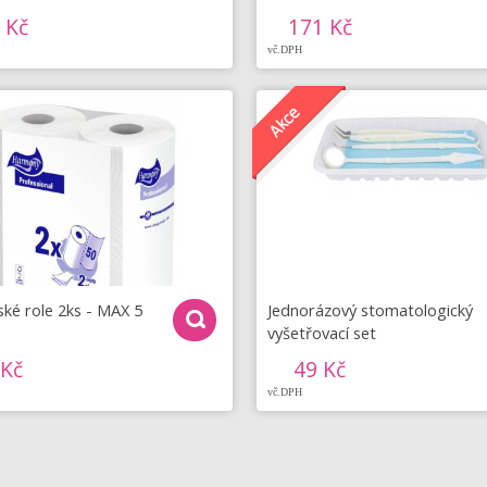
 Kč
171 Kč
vč.DPH
ké role 2ks - MAX 5
Jednorázový stomatologický
vyšetřovací set
 Kč
49 Kč
vč.DPH