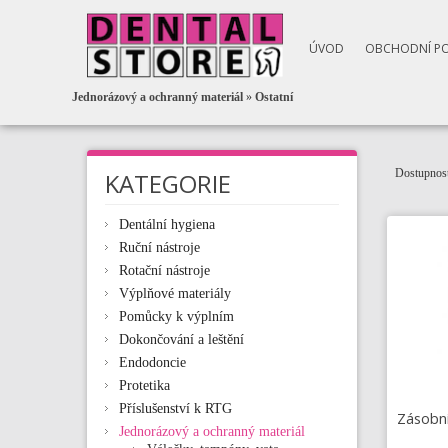
ÚVOD
OBCHODNÍ P
Jednorázový a ochranný materiál
»
Ostatní
Dostupnost
KATEGORIE
Dentální hygiena
Ruční nástroje
Rotační nástroje
Výplňové materiály
Pomůcky k výplním
Dokončování a leštění
Endodoncie
Protetika
Příslušenství k RTG
Zásobní
Jednorázový a ochranný materiál