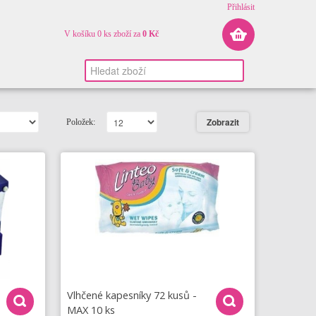
Přihlásit
V košíku 0 ks zboží za
0 Kč
Položek:
Vlhčené kapesníky 72 kusů -
MAX 10 ks