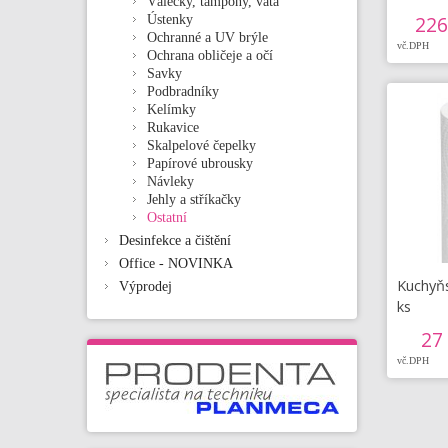
Válečky, tampóny, vata
226
Ústenky
Ochranné a UV brýle
vč.DPH
Ochrana obličeje a očí
Savky
Podbradníky
Kelímky
Rukavice
Skalpelové čepelky
Papírové ubrousky
Návleky
Jehly a stříkačky
Ostatní
Desinfekce a čištění
Office - NOVINKA
Kuchyňs
Výprodej
ks
27
vč.DPH