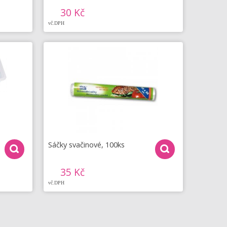
30 Kč
vč.DPH
Sáčky svačinové, 100ks
35 Kč
vč.DPH