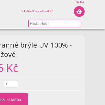
Přihlásit
V košíku 0 ks zboží za
0 Kč
anné brýle UV 100% -
nžové
6 Kč
ložit do košíku