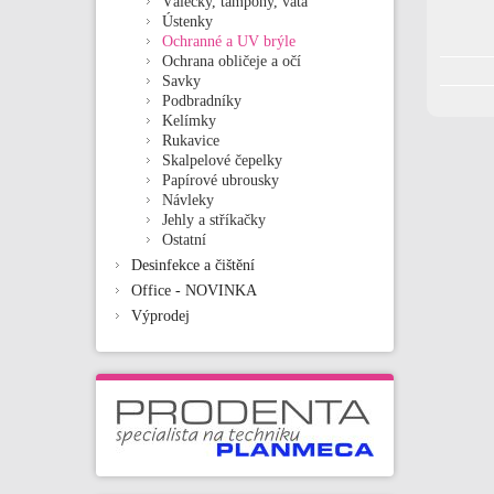
Válečky, tampóny, vata
Ústenky
Ochranné a UV brýle
Ochrana obličeje a očí
Savky
Podbradníky
Kelímky
Rukavice
Skalpelové čepelky
Papírové ubrousky
Návleky
Jehly a stříkačky
Ostatní
Desinfekce a čištění
Office - NOVINKA
Výprodej