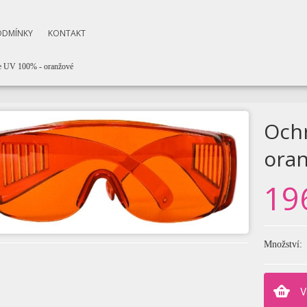
ODMÍNKY
KONTAKT
e UV 100% - oranžové
Ochr
ora
19
Množství:
V